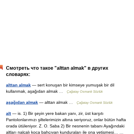
Смотреть что такое "alttan almak" в других
словарях:
alttan almak
— sert konuşan bir kimseye yumuşak bir dil
kullanmak, aşağıdan almak …
Çağatay Osmanlı Sözlük
aşağıdan almak
— alttan almak …
Çağatay Osmanlı Sözlük
alt
— is. 1) Bir şeyin yere bakan yanı, zir, üst karşıtı
Pantolonlarımızı şiltelerimizin altına seriyoruz, onlar bütün hafta
orada ütüleniyor. Z. O. Saba 2) Bir nesnenin tabanı Ayağındaki
altları nalçalı koca bahçıvan kunduraları ile ona yetişmesi… …