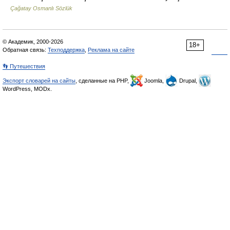
Çağatay Osmanlı Sözlük
© Академик, 2000-2026
18+
Обратная связь:
Техподдержка
,
Реклама на сайте
👣 Путешествия
Экспорт словарей на сайты
, сделанные на PHP,
Joomla,
Drupal,
WordPress, MODx.