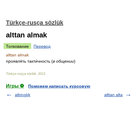
Türkçe-rusça sözlük
alttan almak
Толкование
Перевод
alttan almak
проявля́ть такти́чность
(
в общении
)
Türkçe-rusça sözlük
.
2013
.
Игры ⚽
Поможем написать курсовую
altmışlık
alttan alta